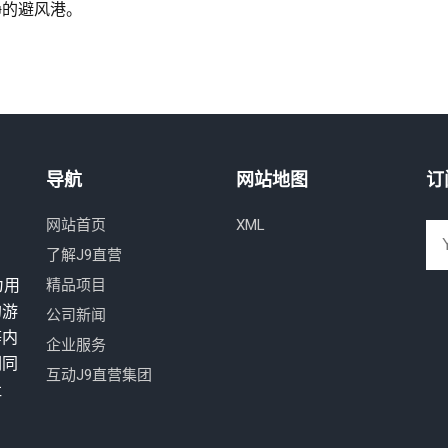
静的避风港。
导航
网站地图
订
网站首页
XML
了解J9直营
为用
精品项目
的游
公司新闻
等内
企业服务
们同
互动J9直营集团
社