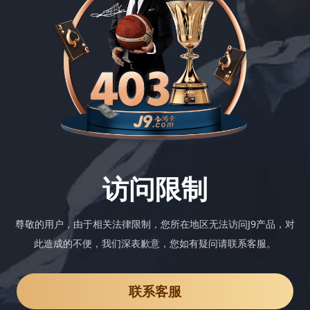
访问限制
尊敬的用户，由于相关法律限制，您所在地区无法访问J9产品，对
此造成的不便，我们深表歉意，您如有疑问请联系客服。
联系客服