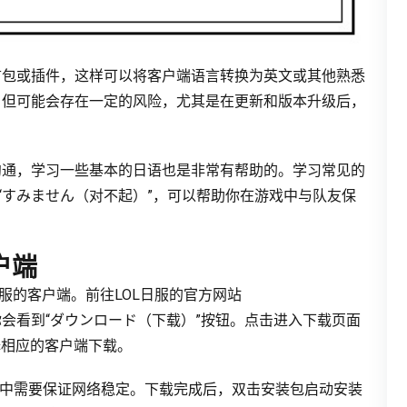
言包或插件，这样可以将客户端语言转换为英文或其他熟悉
，但可能会存在一定的风险，尤其是在更新和版本升级后，
沟通，学习一些基本的日语也是非常有帮助的。学习常见的
“すみません（对不起）”，可以帮助你在游戏中与队友保
户端
服的客户端。前往LOL日服的官方网站
om/），在首页你会看到“ダウンロード（下载）”按钮。点击进入下载页面
选择相应的客户端下载。
程中需要保证网络稳定。下载完成后，双击安装包启动安装