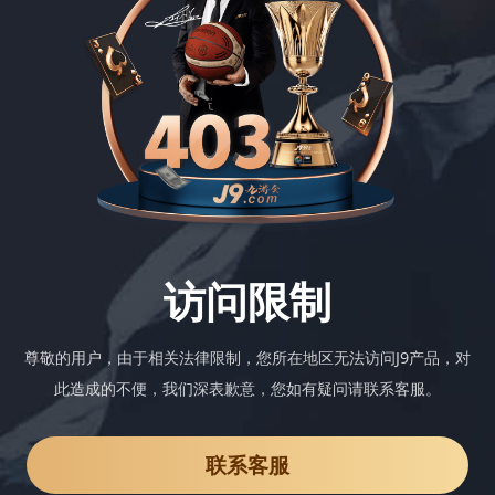
访问限制
尊敬的用户，由于相关法律限制，您所在地区无法访问J9产品，对
此造成的不便，我们深表歉意，您如有疑问请联系客服。
联系客服