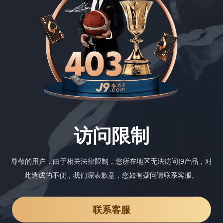
访问限制
尊敬的用户，由于相关法律限制，您所在地区无法访问J9产品，对
此造成的不便，我们深表歉意，您如有疑问请联系客服。
联系客服